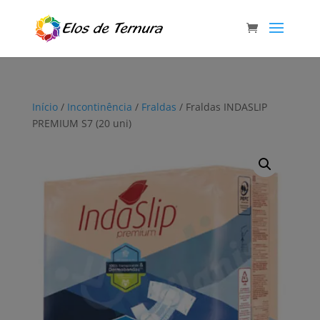
Início
/
Incontinência
/
Fraldas
/ Fraldas INDASLIP
PREMIUM S7 (20 uni)