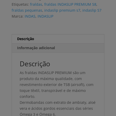
S7
Etiquetas:
fraldas
,
fraldas INDASLIP PREMIUM S8
,
(20
fraldas pequenas
,
indaslip premium s7
,
indaslip S7
uni)
Marca:
INDAS
,
INDASLIP
Descrição
Informação adicional
Descrição
As fraldas INDASLIP PREMIUM são um
produto da máxima qualidade, com
revestimento exterior de TSB (airsoft), com
toque têxtil, transpirável e de máximo
conforto.
Dermobandas com extrato de ambiaty, aloé
vera e ácidos gordos essenciais das séries
Ómega 3 e Ómega 6.