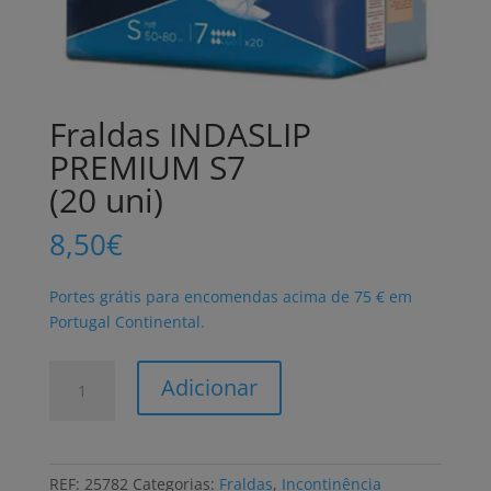
Fraldas INDASLIP
PREMIUM S7
(20 uni)
8,50
€
Portes grátis para encomendas acima de 75 € em
Portugal Continental.
Quantidade
Adicionar
de
Fraldas
INDASLIP
PREMIUM
REF:
25782
Categorias:
Fraldas
,
Incontinência