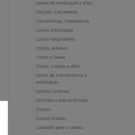
Caixas de medicação e afins
Calçado, Calçadeiras
Calcanheiras, Cotoveleiras
Camas articuladas
Carros hospitalares
Cestas, Arneses
Cintas e Faixas
Cintos, Coletes e afins
Cintos de transferência e
mobilidade
Colares cervicais
Colchões e Sobrecolchões
Cremes
Cuecas-fraldas
Cuidados pele e cabelo