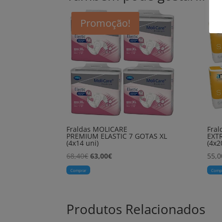
Promoção!
Fraldas MOLICARE
Fra
PREMIUM ELASTIC 7 GOTAS XL
EXT
(4x14 uni)
(4x2
O
O
68,40
€
63,00
€
55,0
preço
preço
Comprar
Comp
original
atual
era:
é:
68,40€.
63,00€.
Produtos Relacionados