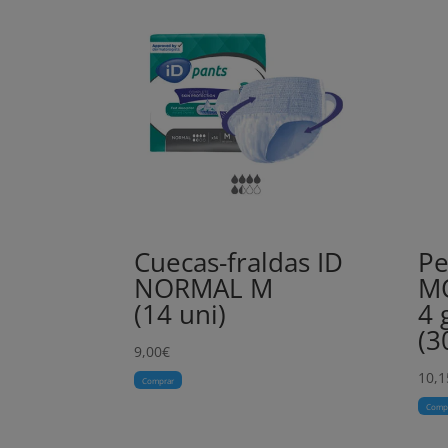
Cuecas-fraldas ID
Pe
NORMAL M
M
(14 uni)
4 
(3
9,00
€
10,1
Comprar
Comp