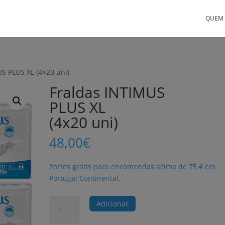
QUEM
S PLUS XL (4×20 uni)
Fraldas INTIMUS
PLUS XL
(4x20 uni)
48,00
€
Portes grátis para encomendas acima de 75 € em
Portugal Continental.
Quantidade
Adicionar
de
Fraldas