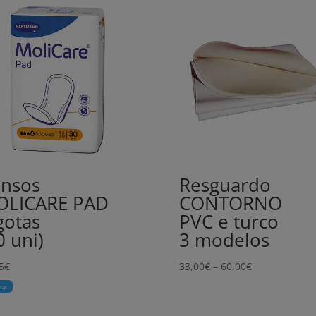
nsos
Resguardo
OLICARE PAD
CONTORNO
gotas
PVC e turco
0 uni)
3 modelos
Price
5
€
33,00
€
–
60,00
€
range:
rar
33,00€
through