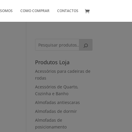
 SOMOS
COMO COMPRAR
CONTACTOS
Produtos Loja
Acessórios para cadeiras de
rodas
Acessórios de Quarto,
Cozinha e Banho
Almofadas antiescaras
Almofadas de dormir
Almofadas de
posicionamento