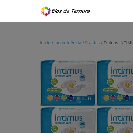
Início
/
Incontinência
/
Fraldas
/ Fraldas INTIMU