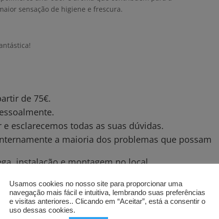
aior sensação de higiene e frescura.
ntástica!
rtir de 75€.
 pessoalmente.
 e esclarecemos todas as suas dúvidas.
 internamente a maioria dos problemas que possam
ega, instalação e montagem no local.
Usamos cookies no nosso site para proporcionar uma
navegação mais fácil e intuitiva, lembrando suas preferências
e visitas anteriores.. Clicando em “Aceitar”, está a consentir o
uso dessas cookies.