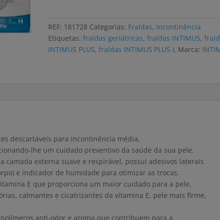
INTIMUS
PLUS
REF:
181728
Categorias:
Fraldas
,
Incontinência
XL
Etiquetas:
fraldas geriátricas
,
fraldas INTIMUS
,
fral
(4x20
INTIMUS PLUS
,
fraldas INTIMUS PLUS L
Marca:
INTI
uni)
es descartáveis para incontinência média.
rcionando-lhe um cuidado preventivo da saúde da sua pele.
 camada externa suave e respirável, possui adesivos laterais
corpo) e indicador de humidade para otimizar as trocas.
itamina E que proporciona um maior cuidado para a pele,
rias, calmantes e cicatrizantes da vitamina E, pele mais firme,
e polímeros anti-odor e aroma que contribuem para a