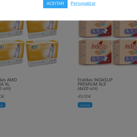
Personalizar
ACEITAR
ldas AMD
Fraldas INDASLIP
RA XL
PREMIUM XL9
0 uni)
(4x20 uni)
0
€
49,00
€
rar
Comprar