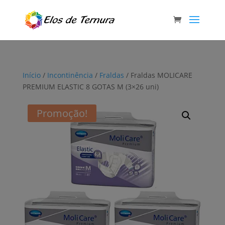
Início
/
Incontinência
/
Fraldas
/ Fraldas MOLICARE
PREMIUM ELASTIC 8 GOTAS M (3×26 uni)
Promoção!