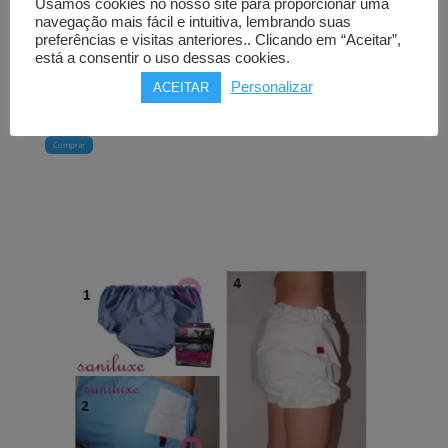
Cueca para proteção de
Usamos cookies no nosso site para proporcionar uma
fralda
navegação mais fácil e intuitiva, lembrando suas
preferências e visitas anteriores.. Clicando em “Aceitar”,
GERITEX
está a consentir o uso dessas cookies.
3 tamanhos
Personalizar
ACEITAR
38,00
€
Comprar