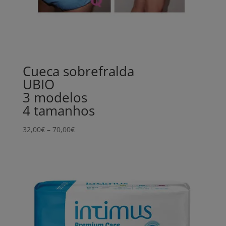
Cueca sobrefralda
UBIO
3 modelos
4 tamanhos
Price
32,00
€
–
70,00
€
range:
32,00€
through
70,00€