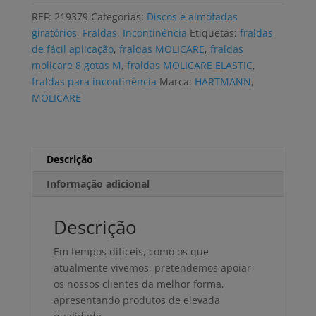
PREMIUM
REF:
219379
Categorias:
Discos e almofadas
ELASTIC
giratórios
,
Fraldas
,
Incontinência
Etiquetas:
fraldas
8
de fácil aplicação
,
fraldas MOLICARE
,
fraldas
GOTAS
molicare 8 gotas M
,
fraldas MOLICARE ELASTIC
,
M
fraldas para incontinência
Marca:
HARTMANN
,
(3x26
MOLICARE
uni)
Descrição
Informação adicional
Descrição
Em tempos difíceis, como os que
atualmente vivemos, pretendemos apoiar
os nossos clientes da melhor forma,
apresentando produtos de elevada