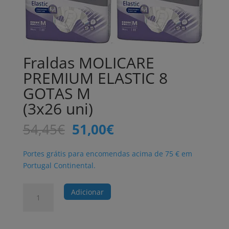
Fraldas MOLICARE
PREMIUM ELASTIC 8
GOTAS M
(3x26 uni)
O
O
54,45
€
51,00
€
preço
preço
original
atual
Portes grátis para encomendas acima de 75 € em
era:
é:
Portugal Continental.
54,45€.
51,00€.
Quantidade
Adicionar
de
Fraldas
MOLICARE