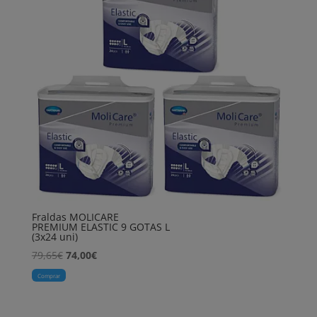
Fraldas MOLICARE
PREMIUM ELASTIC 9 GOTAS L
(3x24 uni)
O
O
79,65
€
74,00
€
preço
preço
Comprar
original
atual
era:
é: