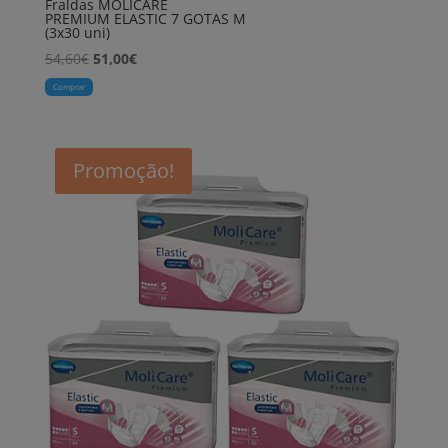
Fraldas MOLICARE
PREMIUM ELASTIC 7 GOTAS M
(3x30 uni)
O
O
54,60
€
51,00
€
preço
preço
Comprar
original
atual
era:
é:
54,60€.
51,00€.
Promoção!