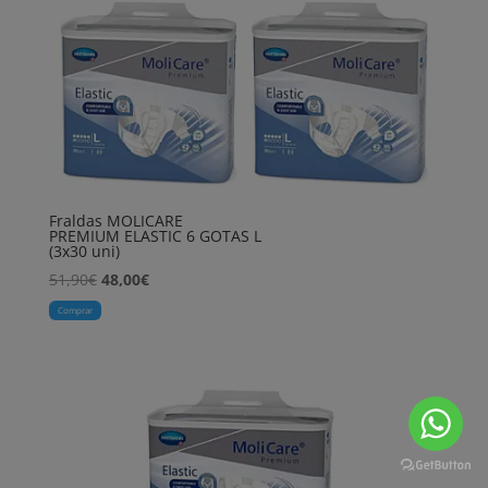
Fraldas MOLICARE
PREMIUM ELASTIC 6 GOTAS L
(3x30 uni)
O
O
51,90
€
48,00
€
preço
preço
Comprar
original
atual
era:
é:
51,90€.
48,00€.