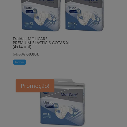
Fraldas MOLICARE
PREMIUM ELASTIC 6 GOTAS XL
(4x14 uni)
O
O
64,60
€
60,00
€
preço
preço
Comprar
original
atual
era:
é:
64,60€.
60,00€.
Promoção!