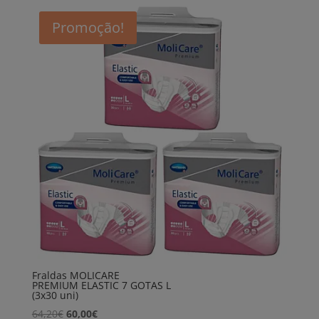
68,40€.
63,00€.
Promoção!
Fraldas MOLICARE
PREMIUM ELASTIC 7 GOTAS L
(3x30 uni)
O
O
64,20
€
60,00
€