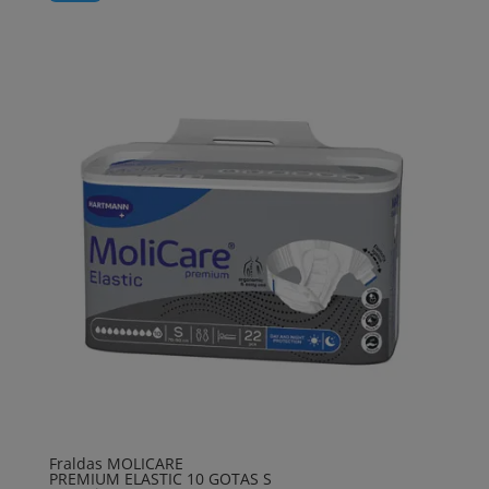
original
atual
era:
é:
76,20€.
71,00€.
Fraldas MOLICARE
PREMIUM ELASTIC 10 GOTAS S