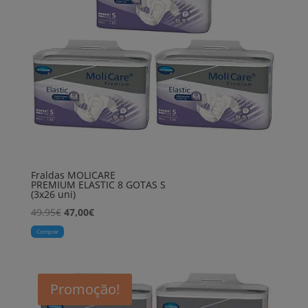
Fraldas MOLICARE
PREMIUM ELASTIC 8 GOTAS S
(3x26 uni)
O
O
49,95
€
47,00
€
preço
preço
Comprar
original
atual
era:
é:
49,95€.
47,00€.
Promoção!