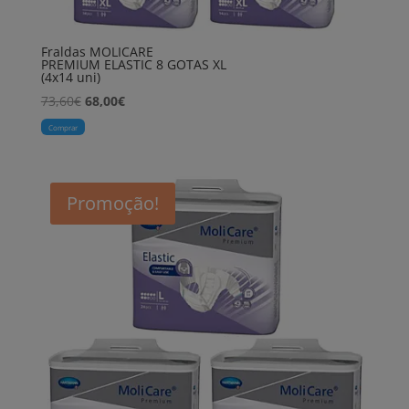
Fraldas MOLICARE
PREMIUM ELASTIC 8 GOTAS XL
(4x14 uni)
O
O
73,60
€
68,00
€
preço
preço
Comprar
original
atual
era:
é:
73,60€.
68,00€.
Promoção!