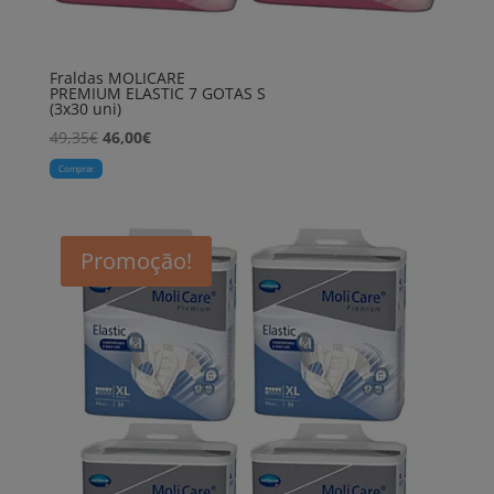
Fraldas MOLICARE
PREMIUM ELASTIC 7 GOTAS S
(3x30 uni)
O
O
49,35
€
46,00
€
preço
preço
Comprar
original
atual
era:
é:
49,35€.
46,00€.
Promoção!