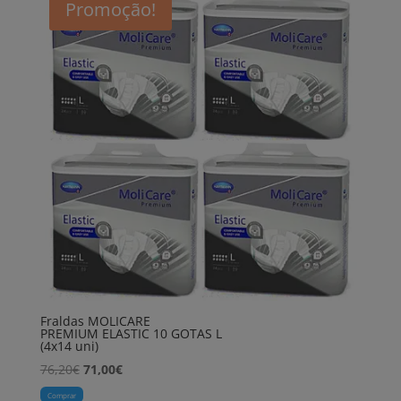
Promoção!
Fraldas MOLICARE
PREMIUM ELASTIC 10 GOTAS L
(4x14 uni)
O
O
76,20
€
71,00
€
preço
preço
Comprar