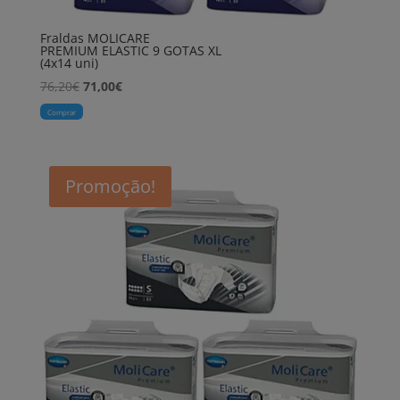
Fraldas MOLICARE
PREMIUM ELASTIC 9 GOTAS XL
(4x14 uni)
O
O
76,20
€
71,00
€
preço
preço
Comprar
original
atual
era:
é:
76,20€.
71,00€.
Promoção!