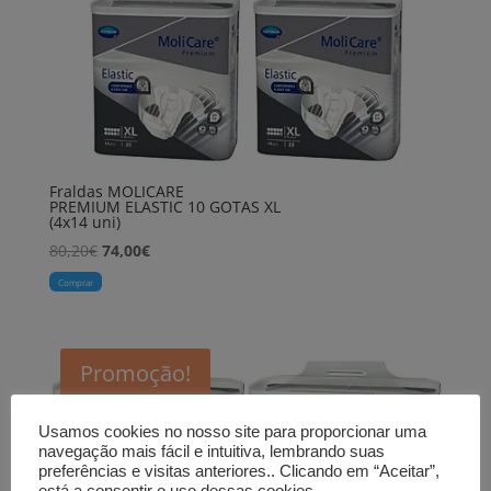
Fraldas MOLICARE
PREMIUM ELASTIC 10 GOTAS XL
(4x14 uni)
O
O
80,20
€
74,00
€
preço
preço
Comprar
original
atual
era:
é:
80,20€.
74,00€.
Promoção!
Usamos cookies no nosso site para proporcionar uma
navegação mais fácil e intuitiva, lembrando suas
preferências e visitas anteriores.. Clicando em “Aceitar”,