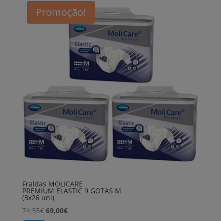
79,65€.
74,00€.
Promoção!
Fraldas MOLICARE
PREMIUM ELASTIC 9 GOTAS M
(3x26 uni)
O
O
74,55
€
69,00
€