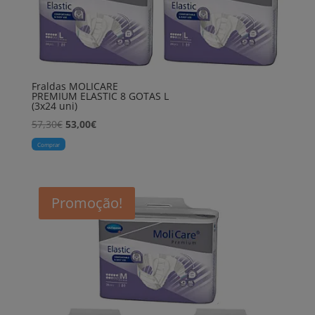
Fraldas MOLICARE
PREMIUM ELASTIC 8 GOTAS L
(3x24 uni)
O
O
57,30
€
53,00
€
preço
preço
Comprar
original
atual
era:
é:
57,30€.
53,00€.
Promoção!