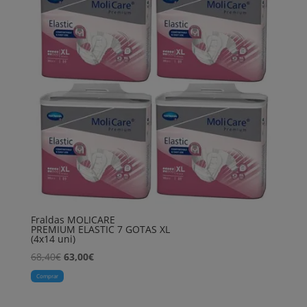
Fraldas MOLICARE
PREMIUM ELASTIC 7 GOTAS XL
(4x14 uni)
O
O
68,40
€
63,00
€
preço
preço
Comprar
original
atual
era:
é: