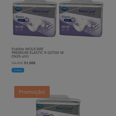
Fraldas MOLICARE
PREMIUM ELASTIC 8 GOTAS M
(3x26 uni)
O
O
54,45
€
51,00
€
preço
preço
Comprar
original
atual
era:
é:
54,45€.
51,00€.
Promoção!