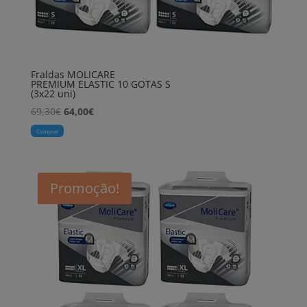
Fraldas MOLICARE
PREMIUM ELASTIC 10 GOTAS S
(3x22 uni)
O
O
69,30
€
64,00
€
preço
preço
Comprar
original
atual
era:
é:
69,30€.
64,00€.
Promoção!