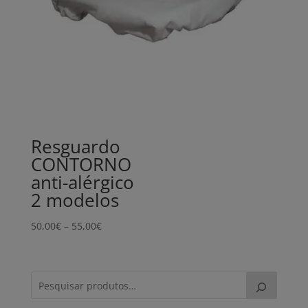
Resguardo
CONTORNO
anti-alérgico
2 modelos
Price
50,00
€
–
55,00
€
range:
50,00€
through
55,00€