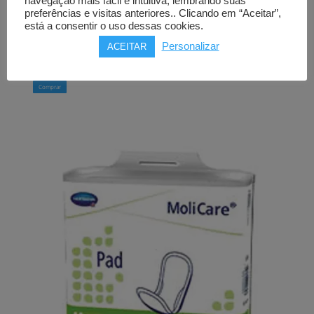
GERITEX
navegação mais fácil e intuitiva, lembrando suas
preferências e visitas anteriores.. Clicando em “Aceitar”,
antiácaros
está a consentir o uso dessas cookies.
200x90cm
Personalizar
ACEITAR
33,00
€
Comprar