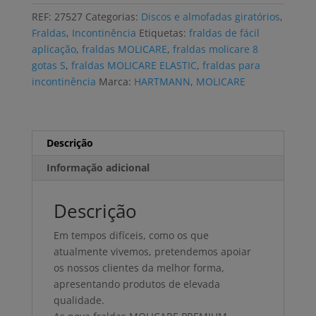
PREMIUM
REF:
27527
Categorias:
Discos e almofadas giratórios
,
ELASTIC
Fraldas
,
Incontinência
Etiquetas:
fraldas de fácil
8
aplicação
,
fraldas MOLICARE
,
fraldas molicare 8
GOTAS
gotas S
,
fraldas MOLICARE ELASTIC
,
fraldas para
S
incontinência
Marca:
HARTMANN
,
MOLICARE
(3x26
uni)
Descrição
Informação adicional
Descrição
Em tempos difíceis, como os que
atualmente vivemos, pretendemos apoiar
os nossos clientes da melhor forma,
apresentando produtos de elevada
qualidade.