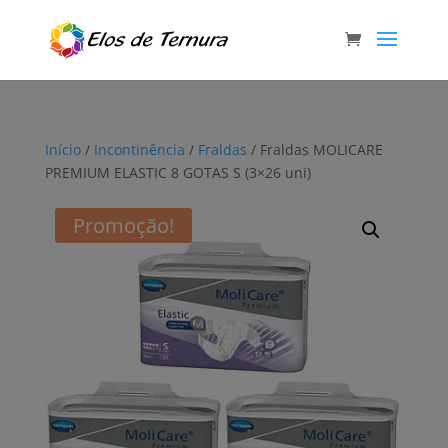
Início
/
Incontinência
/
Fraldas
/ Fraldas MOLICARE
PREMIUM ELASTIC 8 GOTAS S (3×26 uni)
Promoção!