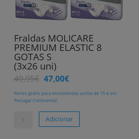
Fraldas MOLICARE
PREMIUM ELASTIC 8
GOTAS S
(3x26 uni)
O
O
49,95
€
47,00
€
preço
preço
original
atual
Portes grátis para encomendas acima de 75 € em
era:
é:
Portugal Continental.
49,95€.
47,00€.
Quantidade
Adicionar
de
Fraldas
MOLICARE