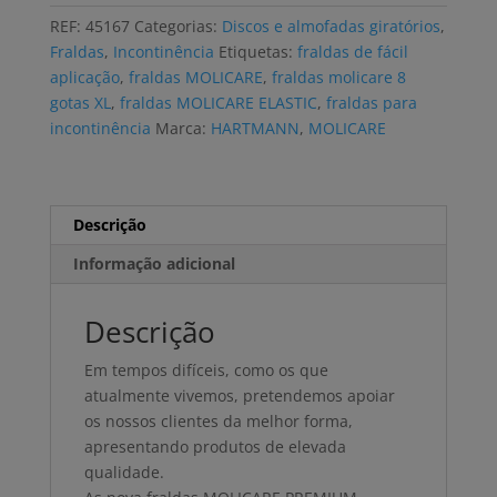
PREMIUM
REF:
45167
Categorias:
Discos e almofadas giratórios
,
ELASTIC
Fraldas
,
Incontinência
Etiquetas:
fraldas de fácil
8
aplicação
,
fraldas MOLICARE
,
fraldas molicare 8
GOTAS
gotas XL
,
fraldas MOLICARE ELASTIC
,
fraldas para
XL
incontinência
Marca:
HARTMANN
,
MOLICARE
(4x14
uni)
Descrição
Informação adicional
Descrição
Em tempos difíceis, como os que
atualmente vivemos, pretendemos apoiar
os nossos clientes da melhor forma,
apresentando produtos de elevada
qualidade.