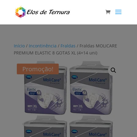
Início
/
Incontinência
/
Fraldas
/ Fraldas MOLICARE
PREMIUM ELASTIC 8 GOTAS XL (4×14 uni)
Promoção!