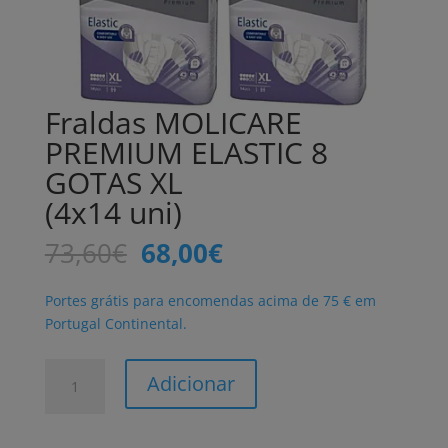
Fraldas MOLICARE
PREMIUM ELASTIC 8
GOTAS XL
(4x14 uni)
O
O
73,60
€
68,00
€
preço
preço
original
atual
Portes grátis para encomendas acima de 75 € em
era:
é:
Portugal Continental.
73,60€.
68,00€.
Quantidade
Adicionar
de
Fraldas
MOLICARE