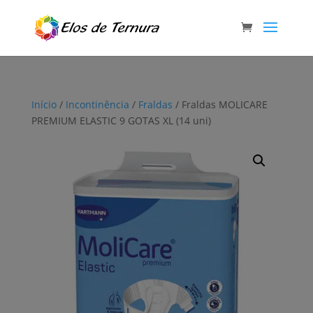
Início
/
Incontinência
/
Fraldas
/ Fraldas MOLICARE
PREMIUM ELASTIC 9 GOTAS XL (14 uni)