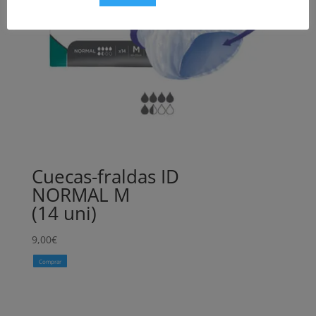
Cuecas-fraldas ID
NORMAL M
(14 uni)
9,00
€
Comprar