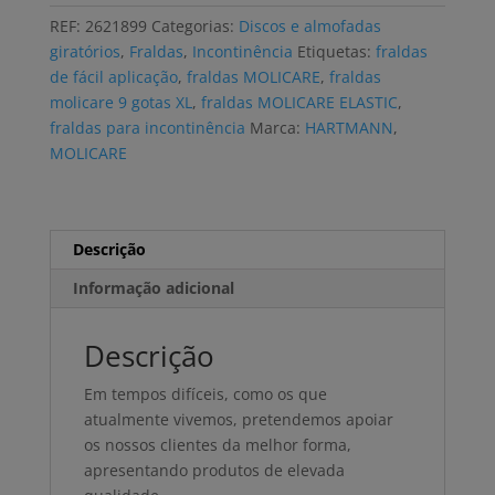
PREMIUM
REF:
2621899
Categorias:
Discos e almofadas
ELASTIC
giratórios
,
Fraldas
,
Incontinência
Etiquetas:
fraldas
9
de fácil aplicação
,
fraldas MOLICARE
,
fraldas
GOTAS
molicare 9 gotas XL
,
fraldas MOLICARE ELASTIC
,
XL
fraldas para incontinência
Marca:
HARTMANN
,
(14
MOLICARE
uni)
Descrição
Informação adicional
Descrição
Em tempos difíceis, como os que
atualmente vivemos, pretendemos apoiar
os nossos clientes da melhor forma,
apresentando produtos de elevada