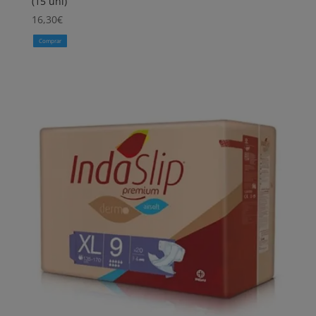
(15 uni)
16,30
€
Comprar