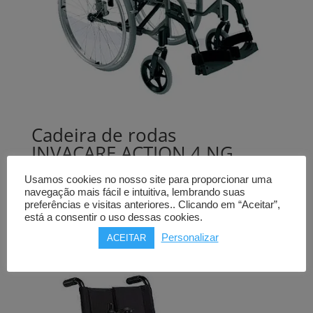
Cadeira de rodas
INVACARE ACTION 4 NG
alumínio
Usamos cookies no nosso site para proporcionar uma
navegação mais fácil e intuitiva, lembrando suas
738,00
€
preferências e visitas anteriores.. Clicando em “Aceitar”,
está a consentir o uso dessas cookies.
Comprar
Personalizar
ACEITAR