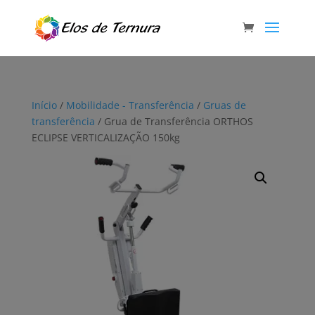
Início
/
Mobilidade - Transferência
/
Gruas de
transferência
/ Grua de Transferência ORTHOS
ECLIPSE VERTICALIZAÇÃO 150kg