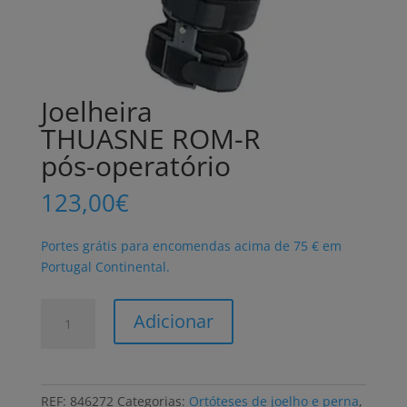
Joelheira
THUASNE ROM-R
pós-operatório
123,00
€
Portes grátis para encomendas acima de 75 € em
Portugal Continental.
Quantidade
Adicionar
de
Joelheira
THUASNE
ROM-
REF:
846272
Categorias:
Ortóteses de joelho e perna
,