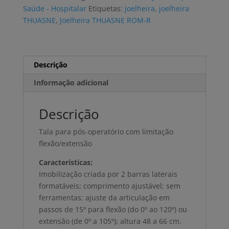
R
Saúde - Hospitalar
Etiquetas:
joelheira
,
joelheira
pós-
THUASNE
,
Joelheira THUASNE ROM-R
operatório
Descrição
Informação adicional
Descrição
Tala para pós-operatório com limitação
flexão/extensão
Características:
Imobilização criada por 2 barras laterais
formatáveis; comprimento ajustável; sem
ferramentas; ajuste da articulação em
passos de 15º para flexão (do 0º ao 120º) ou
extensão (de 0º a 105º); altura 48 a 66 cm.