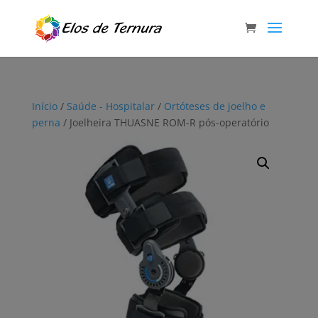
Início
/
Saúde - Hospitalar
/
Ortóteses de joelho e
perna
/ Joelheira THUASNE ROM-R pós-operatório