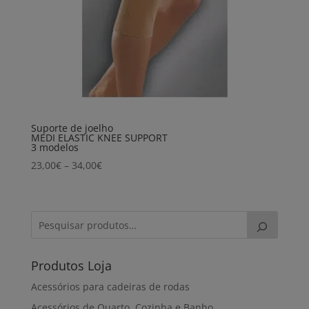
Suporte de joelho
MEDI ELASTIC KNEE SUPPORT
3 modelos
Price
23,00
€
–
34,00
€
range:
23,00€
through
34,00€
Produtos Loja
Acessórios para cadeiras de rodas
Acessórios de Quarto, Cozinha e Banho