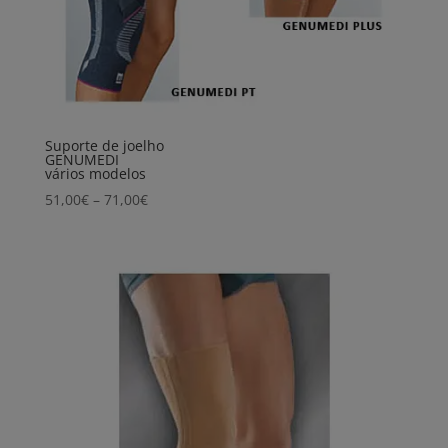
Suporte de joelho
GENUMEDI
vários modelos
Price
51,00
€
–
71,00
€
range:
51,00€
through
71,00€