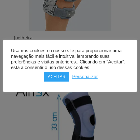
Joelheira
MEDI
M.4 s OA Comfort
Usamos cookies no nosso site para proporcionar uma
737,00
€
navegação mais fácil e intuitiva, lembrando suas
preferências e visitas anteriores.. Clicando em “Aceitar”,
Comprar
está a consentir o uso dessas cookies.
Personalizar
ACEITAR