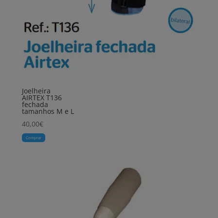
Joelheira
AIRTEX T136
fechada
tamanhos M e L
40,00
€
Comprar