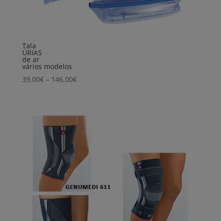
Tala
ÚRIAS
de ar
vários modelos
Price
39,00
€
–
146,00
€
range:
39,00€
through
146,00€