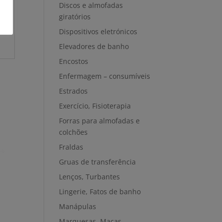
Discos e almofadas
giratórios
Dispositivos eletrónicos
Elevadores de banho
Encostos
Enfermagem – consumíveis
Estrados
Exercício, Fisioterapia
Forras para almofadas e
colchões
Fraldas
Gruas de transferência
Lenços, Turbantes
Lingerie, Fatos de banho
Manápulas
Marquesas, Macas