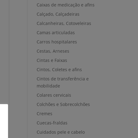
Caixas de medicação e afins
Calçado, Calçadeiras
Calcanheiras, Cotoveleiras
Camas articuladas
Carros hospitalares
Cestas, Arneses
Cintas e Faixas
Cintos, Coletes e afins
Cintos de transferência e
mobilidade
Colares cervicais
Colchões e Sobrecolchões
Cremes
Cuecas-fraldas
Cuidados pele e cabelo