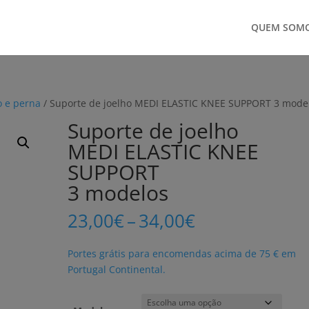
QUEM SOM
o e perna
/ Suporte de joelho MEDI ELASTIC KNEE SUPPORT 3 mode
Suporte de joelho
MEDI ELASTIC KNEE
SUPPORT
3 modelos
Price
23,00
€
–
34,00
€
range:
23,00€
Portes grátis para encomendas acima de 75 € em
through
Portugal Continental.
34,00€