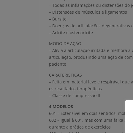
– Todas as inflamações ou distensões do j
– Distensões de músculos e ligamentos
– Bursite
– Doenças de articulações degenerativas 
– Artrite e osteoartrite
MODO DE AÇÃO
– Alivia a articulação irritada e melhora 
articulação, produzindo uma ação de co
paciente
CARATERÍSTICAS
– Feita em material leve e respirável que
os resultados terapêuticos
– Classe de compressão II
4 MODELOS
601 – Extensível em dois sentidos, mold
602 – Igual à 601, mas com uma faixa sup
durante a prática de exercícios