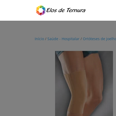
Início
/
Saúde - Hospitalar
/
Ortóteses de joelh