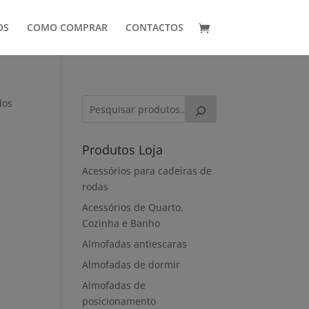
OS
COMO COMPRAR
CONTACTOS
los
Produtos Loja
Acessórios para cadeiras de
rodas
Acessórios de Quarto,
Cozinha e Banho
Almofadas antiescaras
Almofadas de dormir
Almofadas de
posicionamento