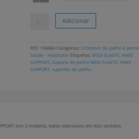
Modelo
Quantidade
Adicionar
de
Suporte
de
joelho
REF:
194684
Categorias:
Ortóteses de joelho e pern
MEDI
Saúde - Hospitalar
Etiquetas:
MEDI ELASTIC KNEE
ELASTIC
SUPPORT
,
Suporte de joelho MEDI ELASTIC KNEE
KNEE
SUPPORT
,
suportes de joelho
SUPPORT
3
modelos
UPPORT tem 3 modelos, todos extensíveis em dois sentidos.