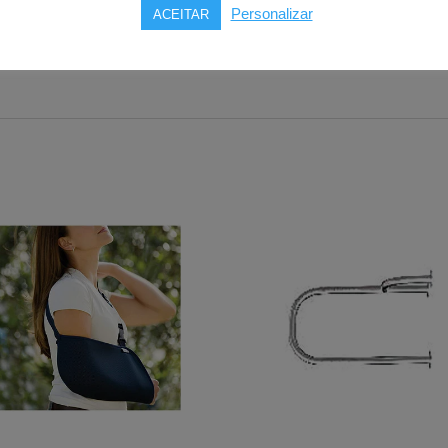
em aço mediais e laterais
Personalizar
ACEITAR