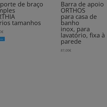
porte de braço
Barra de apoio
mples
ORTHOS
RTHIA
para casa de
rios tamanhos
banho
inox, para
0
€
lavatório, fixa à
parede
rar
87,00
€