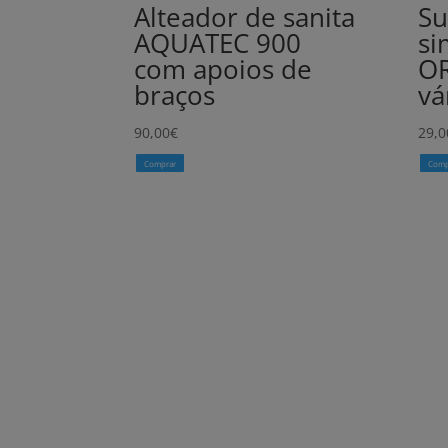
Alteador de sanita
Su
AQUATEC 900
si
com apoios de
O
braços
vá
90,00
€
29,0
Comprar
Comp