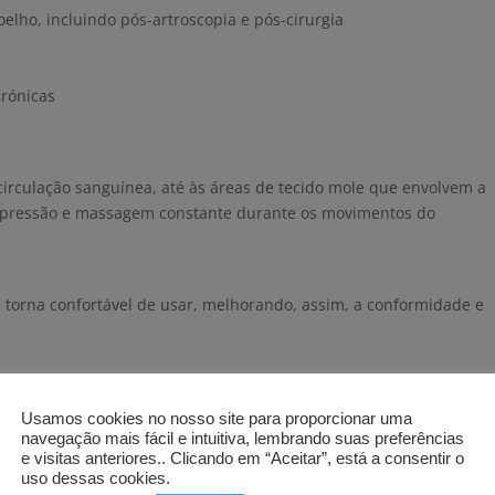
oelho, incluindo pós-artroscopia e pós-cirurgia
crónicas
a circulação sanguínea, até às áreas de tecido mole que envolvem a
mpressão e massagem constante durante os movimentos do
 a torna confortável de usar, melhorando, assim, a conformidade e
Usamos cookies no nosso site para proporcionar uma
ada anatomicamente
navegação mais fácil e intuitiva, lembrando suas preferências
erior com pontos de silicone, que previne a migração mesmo
e visitas anteriores.. Clicando em “Aceitar”, está a consentir o
uso dessas cookies.