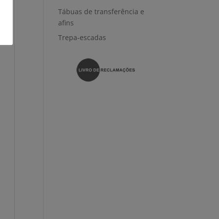
Tábuas de transferência e
afins
Trepa-escadas