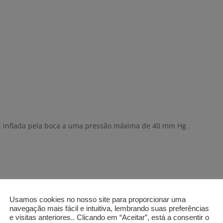
vel, inflada pela boca a uma pressão máxima de 40 mm Hg .
Usamos cookies no nosso site para proporcionar uma
navegação mais fácil e intuitiva, lembrando suas preferências
e visitas anteriores.. Clicando em “Aceitar”, está a consentir o