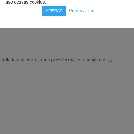
uso dessas cookies.
Personalizar
ACEITAR
vel, inflada pela boca a uma pressão máxima de 40 mm Hg .