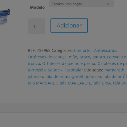
Modelo
Quantidade
Adicionar
de
Tala
ÚRIAS
de
REF:
736965
Categorias:
Conforto - Antiescaras
,
ar
Ortóteses de cabeça, mão, braço, ombro, cotovelo e
vários
tronco
,
Ortóteses de joelho e perna
,
Ortóteses de p
modelos
tornozelo
,
Saúde - Hospitalar
Etiquetas:
margareth
johnson
,
tala de ar margareth johnson
,
tala de ar Ú
tala MARGARET
,
tala MARGARETE
,
tala ÚRIA
,
tala ÚR