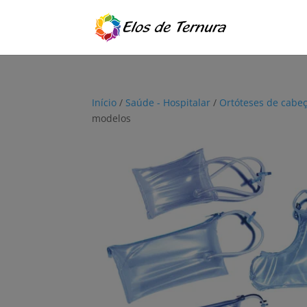
Início
/
Saúde - Hospitalar
/
Ortóteses de cabeç
modelos