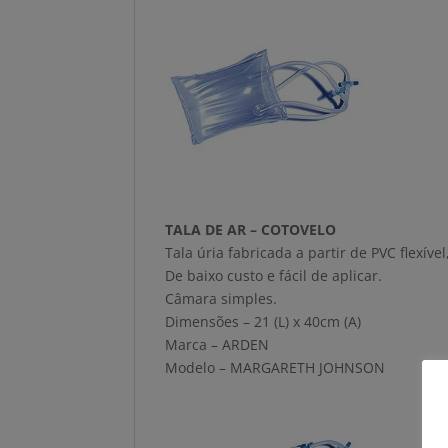
TALA DE AR – COTOVELO
Tala úria fabricada a partir de PVC flexí
De baixo custo e fácil de aplicar.
Câmara simples.
Dimensões – 21 (L) x 40cm (A)
Marca – ARDEN
Modelo – MARGARETH JOHNSON