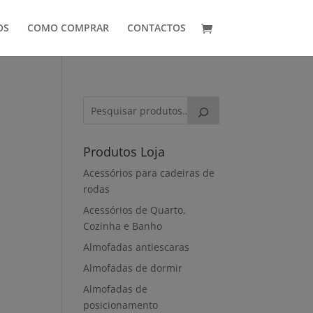
OS
COMO COMPRAR
CONTACTOS
Produtos Loja
Acessórios para cadeiras de
rodas
Acessórios de Quarto,
Cozinha e Banho
Almofadas antiescaras
Almofadas de dormir
Almofadas de
posicionamento