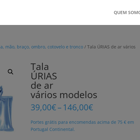
QUEM SOM
a, mão, braço, ombro, cotovelo e tronco
/ Tala ÚRIAS de ar vários
Tala
ÚRIAS
de ar
vários modelos
Price
39,00
€
–
146,00
€
range:
39,00€
Portes grátis para encomendas acima de 75 € em
through
Portugal Continental.
146,00€