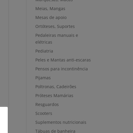
Meias, Mangas
Mesas de apoio
Ortóteses, Suportes
Pedaleiras manuais e
elétricas
Pediatria
Peles e Mantas anti-escaras
Pensos para incontinência
Pijamas
Poltronas, Cadeirões
Próteses Mamárias
Resguardos
Scooters
Suplementos nutricionais
Tábuas de banheira