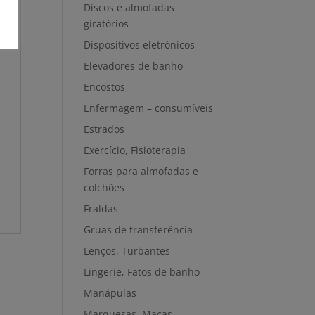
Discos e almofadas
giratórios
Dispositivos eletrónicos
Elevadores de banho
Encostos
Enfermagem – consumíveis
Estrados
Exercício, Fisioterapia
Forras para almofadas e
colchões
Fraldas
Gruas de transferência
Lenços, Turbantes
Lingerie, Fatos de banho
Manápulas
Marquesas, Macas