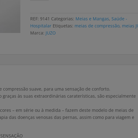
Meias
de
compressão
REF:
9141
Categorias:
Meias e Mangas
,
Saúde -
JUZO
Hospitalar
Etiquetas:
meias de compressão
,
meias 
SOFT
Marca:
JUZO
até
à
coxa,
compressão
2
e compressão suave, para uma sensação de conforto.
 graças às suas extraordinárias caraterísticas, são especialmente
cores – em série ou à medida – fazem deste modelo de meias de
apia das doenças venosas das pernas, assim como para viagem e
 SENSAÇÃO