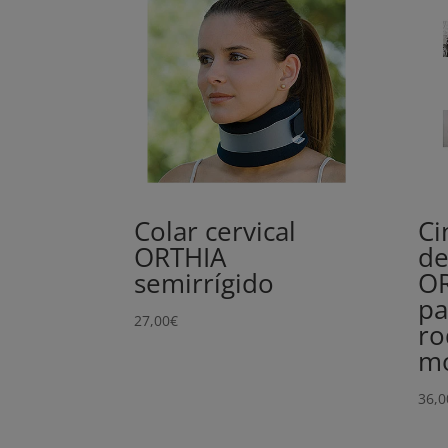
Colar cervical
Ci
ORTHIA
de
semirrígido
O
pa
27,00
€
ro
m
36,0