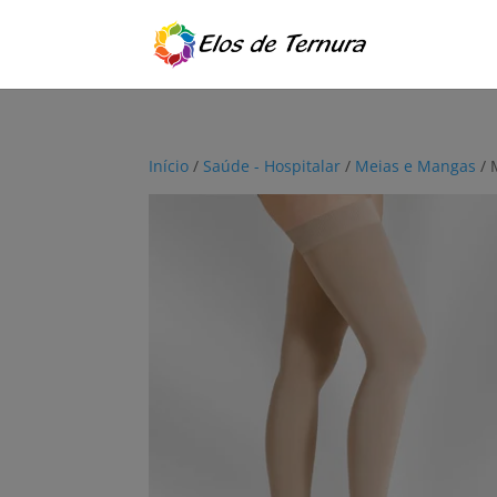
Início
/
Saúde - Hospitalar
/
Meias e Mangas
/ 