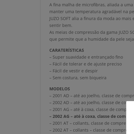
A fina malha de microfibras, aliada a u
manter uma temperatura agradável na pel
JUZO SOFT alia a finura da moda ao mais 
sentir bem.
As meias de compressão da gama JUZO SO
que permite que a humidade da pele seja 
CARATERÍSTICAS
– Super suavidade e entrançado fino
– Fácil de tolerar e de ajuste preciso
– Fácil de vestir e despir
– Sem costura, sem biqueira
MODELOS
– 2001 AD – até ao joelho, classe de comp
– 2002 AD – até ao joelho, classe de comp
– 2001 AG – até à coxa, classe de compres
– 2002 AG – até à coxa, classe de compre
– 2001 AT – collants, classe de compressã
– 2002 AT – collants – classe de compress