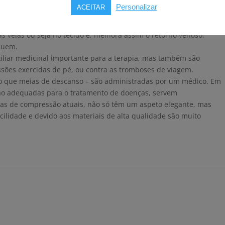
Personalizar
ACEITAR
em doenças como varizes, linfedema ou lipedema.
da linfa.
 veias ou seja no tecido e, melhora assim o retorno venoso.
nuem.
liar medicinal importante para a terapia, mas também são
issões exercidas de pé, ou contra as tromboses de viagem.
 que meias de descanso – são administradas por um médico. Em
ão adequadas para o tratamento de doenças, servem
ias de compressão atuais, não só têm um aspeto elegante, mas
lidade e devido aos materiais de alta qualidade são muito