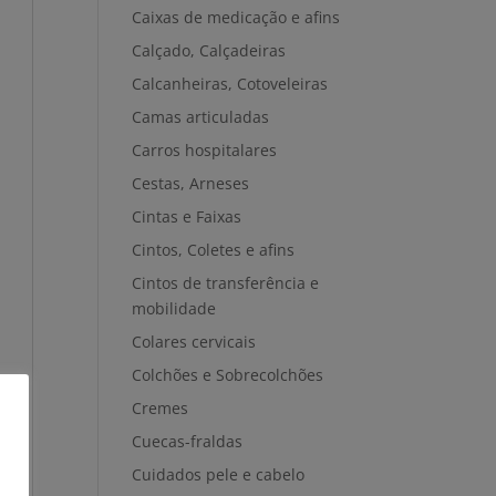
Caixas de medicação e afins
Calçado, Calçadeiras
Calcanheiras, Cotoveleiras
Camas articuladas
Carros hospitalares
Cestas, Arneses
Cintas e Faixas
Cintos, Coletes e afins
Cintos de transferência e
mobilidade
Colares cervicais
Colchões e Sobrecolchões
Cremes
Cuecas-fraldas
Cuidados pele e cabelo