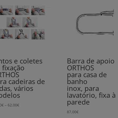
ntos e coletes
Barra de apoio
 fixação
ORTHOS
RTHOS
para casa de
ra cadeiras de
banho
das, vários
inox, para
odelos
lavatório, fixa à
parede
Price
0
€
–
62,00
€
range:
87,00
€
36,00€