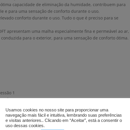
ma ótima capacidade de eliminação da humidade, contribuem para
e e para uma sensação de conforto durante o uso.
elevado conforto durante o uso. Tudo o que é preciso para se
FT apresentam uma malha especialmente fina e permeável ao ar,
conduzida para o exterior, para uma sensação de conforto ótima.
ressão 1
ressão 2
são 1 – banda de fixação em silicone com orla simples
Usamos cookies no nosso site para proporcionar uma
ssão 2 – banda de fixação em silicone com orla simples
navegação mais fácil e intuitiva, lembrando suas preferências
o 1
e visitas anteriores.. Clicando em “Aceitar”, está a consentir o
uso dessas cookies.
ão 2