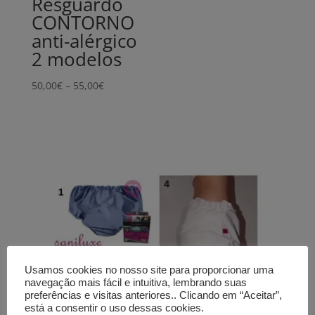
Resguardo
CONTORNO
anti-alérgico
2 modelos
Price
50,00
€
–
55,00
€
range:
50,00€
through
55,00€
Usamos cookies no nosso site para proporcionar uma
navegação mais fácil e intuitiva, lembrando suas
preferências e visitas anteriores.. Clicando em “Aceitar”,
está a consentir o uso dessas cookies.