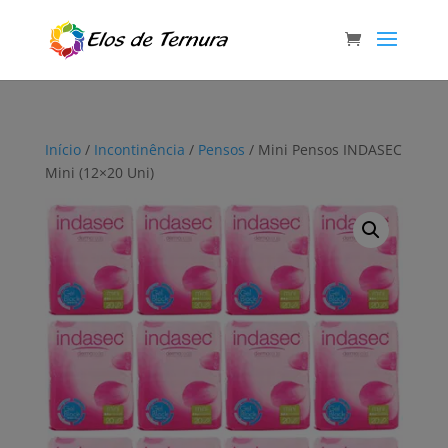
Início
/
Incontinência
/
Pensos
/ Mini Pensos INDASEC
Mini (12×20 Uni)