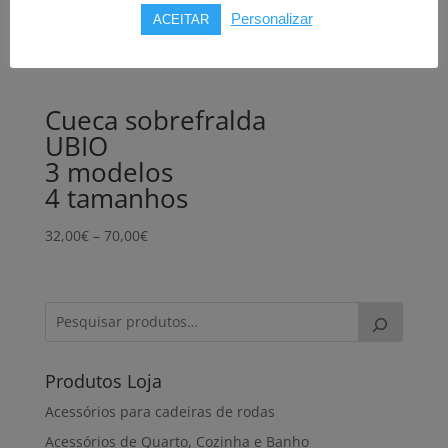
Personalizar
ACEITAR
Cueca sobrefralda
UBIO
3 modelos
4 tamanhos
Price
32,00
€
–
70,00
€
range:
32,00€
through
70,00€
Produtos Loja
Acessórios para cadeiras de rodas
Acessórios de Quarto, Cozinha e Banho