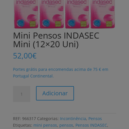
Mini Pensos INDASEC
Mini (12×20 Uni)
52,00
€
Portes grátis para encomendas acima de 75 € em
Portugal Continental.
Quantidade
Adicionar
de
Mini
Pensos
INDASEC
REF:
966317
Categorias:
Incontinência
,
Pensos
Mini
Etiquetas:
mini pensos
,
pensos
,
Pensos INDASEC
,
(12x20