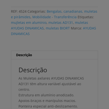
axilares
AYUDAS
REF:
4524
Categorias:
Bengalas, canadianas, muletas
DINAMICAS
e pirâmides
,
Mobilidade - Transferência
Etiquetas:
AD131
mujletas em alumínio
,
muletas AD131
,
muletas
par
AYUDAS DINAMICAS
,
muletas BIORT
Marca:
AYUDAS
DINAMICAS
Descrição
Descrição
As Muletas axilares AYUDAS DINAMICAS
AD131 têm altura variável ajustável ao
centro.
Estrutura em alumínio anodizado.
Apoios-braços e manípulos macios.
Ponteira especial anti-deslizamento.