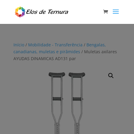
Início
/
Mobilidade - Transferência
/
Bengalas,
canadianas, muletas e pirâmides
/ Muletas axilares
AYUDAS DINAMICAS AD131 par