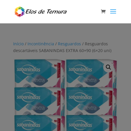
Início
/
Incontinência
/
Resguardos
/ Resguardos
descartáveis SABANINDAS EXTRA 60×90 (6×20 uni)