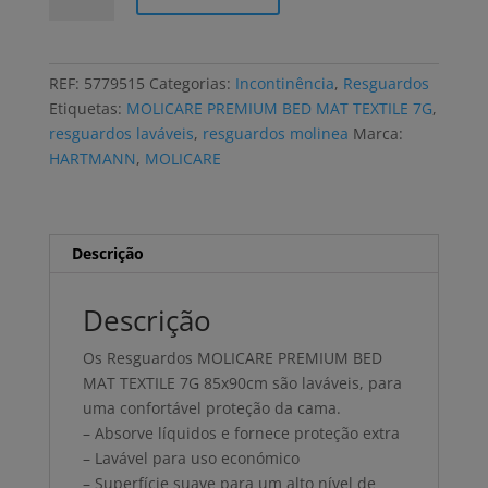
Resguardos
reutilizáveis
MOLICARE
REF:
5779515
Categorias:
Incontinência
,
Resguardos
PREMIUM
Etiquetas:
MOLICARE PREMIUM BED MAT TEXTILE 7G
,
BED
resguardos laváveis
,
resguardos molinea
Marca:
MAT
HARTMANN
,
MOLICARE
TEXTILE
7G
85x90CM
(10
Descrição
uni)
Descrição
Os Resguardos MOLICARE PREMIUM BED
MAT TEXTILE 7G 85x90cm são laváveis, para
uma confortável proteção da cama.
– Absorve líquidos e fornece proteção extra
– Lavável para uso económico
– Superfície suave para um alto nível de