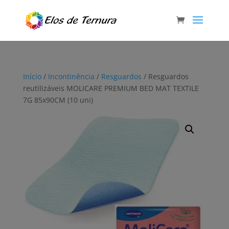
Início
/
Incontinência
/
Resguardos
/ Resguardos
reutilizáveis MOLICARE PREMIUM BED MAT TEXTILE
7G 85x90CM (10 uni)