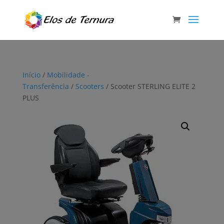
Início
/
Mobilidade -
Transferência
/
Scooters
/ Scooter STERLING ELITE 2
PLUS