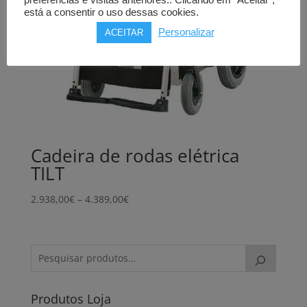
está a consentir o uso dessas cookies.
Personalizar
ACEITAR
Cadeira de rodas elétrica
TILT
Price
2.938,00
€
–
4.389,00
€
range:
2.938,00€
through
4.389,00€
Produtos Loja