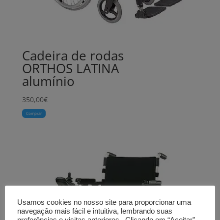
Cadeira de rodas
ORTHOS LATINA
alumínio
350,00
€
Comprar
Usamos cookies no nosso site para proporcionar uma
navegação mais fácil e intuitiva, lembrando suas
preferências e visitas anteriores.. Clicando em “Aceitar”,