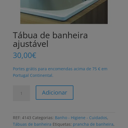
Tábua de banheira
ajustável
30,00
€
Portes grátis para encomendas acima de 75 € em
Portugal Continental.
Quantidade
Adicionar
de
Tábua
de
banheira
REF:
4143
Categorias:
Banho - Higiene - Cuidados
,
ajustável
Tábuas de banheira
Etiquetas:
prancha de banheira
,