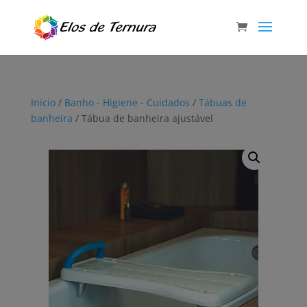
Início
/
Banho - Higiene - Cuidados
/
Tábuas de
banheira
/ Tábua de banheira ajustável