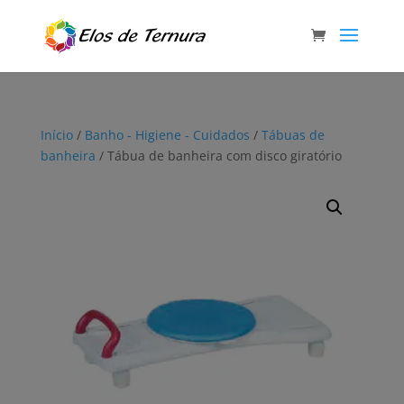
Início
/
Banho - Higiene - Cuidados
/
Tábuas de
banheira
/ Tábua de banheira com disco giratório