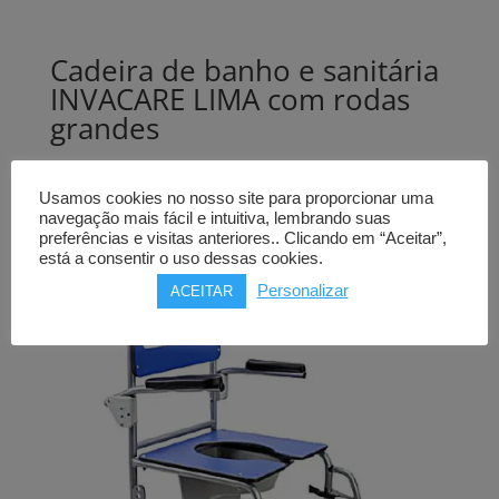
Cadeira de banho e sanitária
INVACARE LIMA com rodas
grandes
422,00
€
Usamos cookies no nosso site para proporcionar uma
Comprar
navegação mais fácil e intuitiva, lembrando suas
preferências e visitas anteriores.. Clicando em “Aceitar”,
está a consentir o uso dessas cookies.
Personalizar
ACEITAR