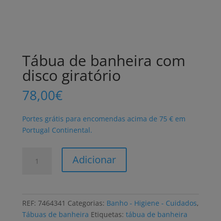
Tábua de banheira com
disco giratório
78,00
€
Portes grátis para encomendas acima de 75 € em
Portugal Continental.
Quantidade
Adicionar
de
Tábua
de
banheira
REF:
7464341
Categorias:
Banho - Higiene - Cuidados
,
com
Tábuas de banheira
Etiquetas:
tábua de banheira
disco