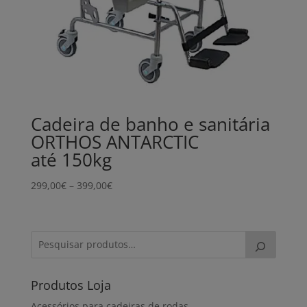
Cadeira de banho e sanitária
ORTHOS ANTARCTIC
até 150kg
Price
299,00
€
–
399,00
€
range:
299,00€
through
399,00€
Produtos Loja
Acessórios para cadeiras de rodas