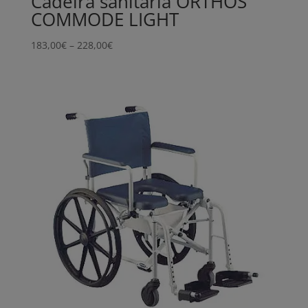
Cadeira sanitária ORTHOS
COMMODE LIGHT
Price
183,00
€
–
228,00
€
range:
183,00€
through
228,00€