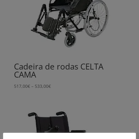
Cadeira de rodas CELTA
CAMA
Price
517,00
€
–
533,00
€
range:
517,00€
through
533,00€