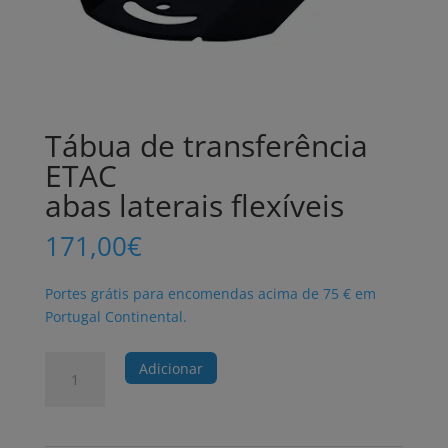
Tábua de transferência
ETAC
abas laterais flexíveis
171,00
€
Portes grátis para encomendas acima de 75 € em
Portugal Continental.
Quantidade
Adicionar
de
Tábua
de