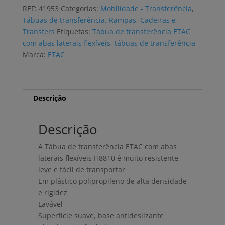
transferência
REF:
41953
Categorias:
Mobilidade - Transferência
,
ETAC
Tábuas de transferência, Rampas, Cadeiras e
abas
Transfers
Etiquetas:
Tábua de transferência ETAC
laterais
com abas laterais flexíveis
,
tábuas de transferência
flexíveis
Marca:
ETAC
Descrição
Descrição
A Tábua de transferência ETAC com abas
laterais flexíveis H8810 é muito resistente,
leve e fácil de transportar
Em plástico polipropileno de alta densidade
e rigidez
Lavável
Superfície suave, base antideslizante