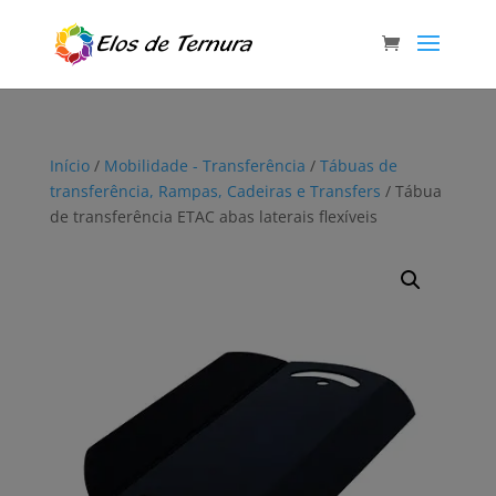
Início
/
Mobilidade - Transferência
/
Tábuas de
transferência, Rampas, Cadeiras e Transfers
/ Tábua
de transferência ETAC abas laterais flexíveis