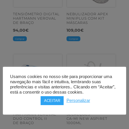
TENSIÓMETRO DIGITAL
NEBULIZADOR APEX
HARTMANN VEROVAL
MINIPLUS COM KIT
DE BRAÇO
MÁSCARAS
94,00
€
109,00
€
Comprar
Comprar
Usamos cookies no nosso site para proporcionar uma
navegação mais fácil e intuitiva, lembrando suas
preferências e visitas anteriores.. Clicando em “Aceitar”,
está a consentir o uso dessas cookies.
Personalizar
ACEITAR
TENSIÓMETRO DIGITAL
ASPIRADOR DE
HARTMANN VEROVAL
SECREÇÕES
DUO CONTROL II
CA-MI NEW ASPIRET
DE BRAÇO
1000ML