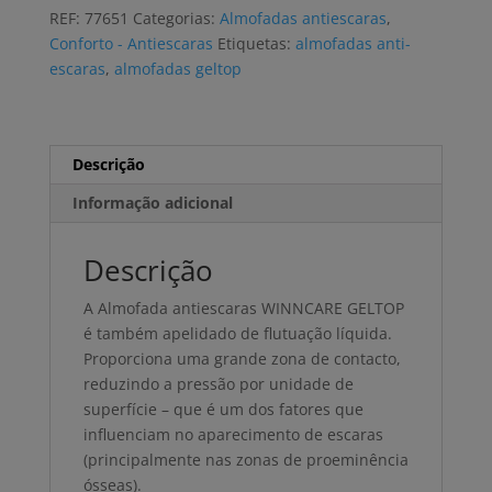
WINNCARE
REF:
77651
Categorias:
Almofadas antiescaras
,
GELTOP
Conforto - Antiescaras
Etiquetas:
almofadas anti-
43x43x5,5cm
escaras
,
almofadas geltop
Descrição
Informação adicional
Descrição
A Almofada antiescaras WINNCARE GELTOP
é também apelidado de flutuação líquida.
Proporciona uma grande zona de contacto,
reduzindo a pressão por unidade de
superfície – que é um dos fatores que
influenciam no aparecimento de escaras
(principalmente nas zonas de proeminência
ósseas).