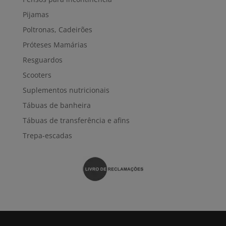
Pijamas
Poltronas, Cadeirões
Próteses Mamárias
Resguardos
Scooters
Suplementos nutricionais
Tábuas de banheira
Tábuas de transferência e afins
Trepa-escadas