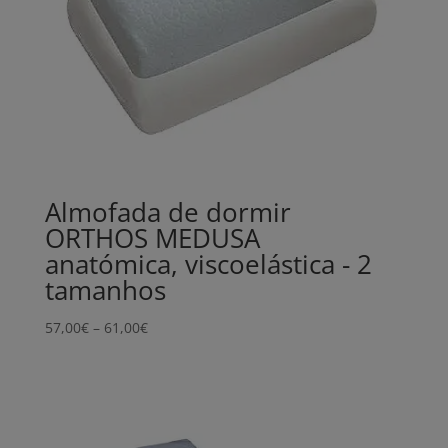
Almofada de dormir
ORTHOS MEDUSA
anatómica, viscoelástica - 2
tamanhos
Price
57,00
€
–
61,00
€
range:
57,00€
through
61,00€