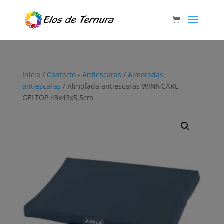
Início
/
Conforto - Antiescaras
/
Almofadas
antiescaras
/ Almofada antiescaras WINNCARE
GELTOP 43x43x5,5cm