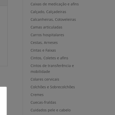
Caixas de medicação e afins
Calçado, Calçadeiras
Calcanheiras, Cotoveleiras
Camas articuladas
Carros hospitalares
Cestas, Arneses
Cintas e Faixas
Cintos, Coletes e afins
Cintos de transferência e
mobilidade
Colares cervicais
Colchões e Sobrecolchões
Cremes
Cuecas-fraldas
Cuidados pele e cabelo