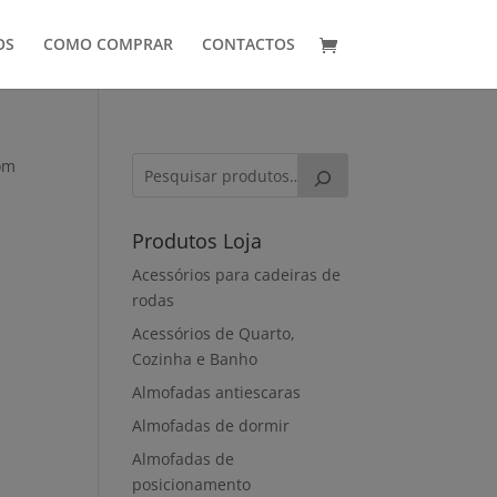
OS
COMO COMPRAR
CONTACTOS
om
Produtos Loja
Acessórios para cadeiras de
rodas
Acessórios de Quarto,
Cozinha e Banho
Almofadas antiescaras
Almofadas de dormir
Almofadas de
posicionamento