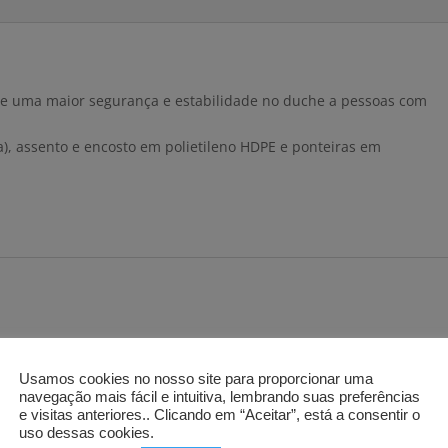
 uma maior segurança e estabilidade no duche a pessoas com
a), assento e encosto em polietileno HDPE e ponteiras em
Usamos cookies no nosso site para proporcionar uma
navegação mais fácil e intuitiva, lembrando suas preferências
e visitas anteriores.. Clicando em “Aceitar”, está a consentir o
uso dessas cookies.