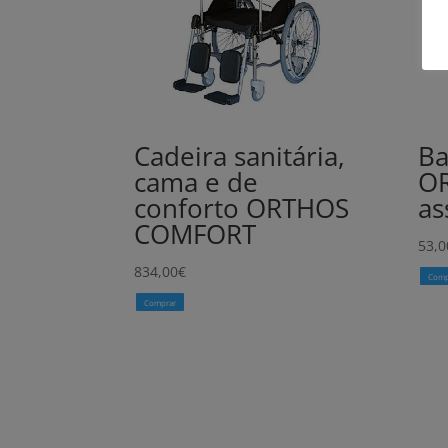
Cadeira sanitária,
Ba
cama e de
O
conforto ORTHOS
as
COMFORT
53,0
834,00
€
Comp
Comprar