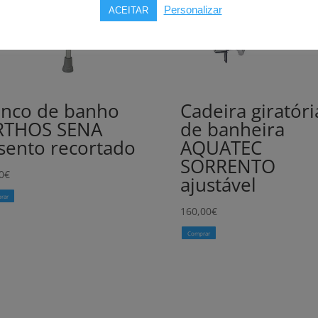
Personalizar
ACEITAR
nco de banho
Cadeira giratóri
RTHOS SENA
de banheira
sento recortado
AQUATEC
SORRENTO
0
€
ajustável
rar
160,00
€
Comprar