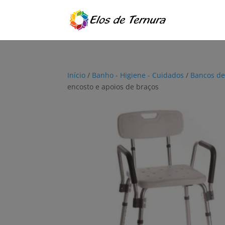
Início
/
Banho - Higiene - Cuidados
/
Bancos de
encosto e apoios de braços