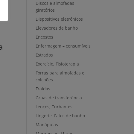
Discos e almofadas
giratórios
Dispositivos eletrónicos
Elevadores de banho
Encostos
a
Enfermagem – consumíveis
Estrados
Exercício, Fisioterapia
Forras para almofadas e
colchões
Fraldas
Gruas de transferência
Lenços, Turbantes
Lingerie, Fatos de banho
Manápulas
Marquesas, Macas