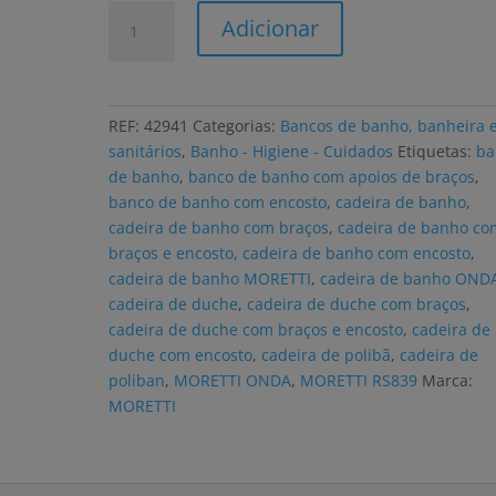
Quantidade
Adicionar
de
Banco
de
banho
REF:
42941
Categorias:
Bancos de banho, banheira 
MORETTI
sanitários
,
Banho - Higiene - Cuidados
Etiquetas:
ba
ONDA
de banho
,
banco de banho com apoios de braços
,
com
banco de banho com encosto
,
cadeira de banho
,
encosto
cadeira de banho com braços
,
cadeira de banho co
e
braços e encosto
,
cadeira de banho com encosto
,
apoios
cadeira de banho MORETTI
,
cadeira de banho OND
de
cadeira de duche
,
cadeira de duche com braços
,
braços
cadeira de duche com braços e encosto
,
cadeira de
duche com encosto
,
cadeira de polibã
,
cadeira de
poliban
,
MORETTI ONDA
,
MORETTI RS839
Marca:
MORETTI