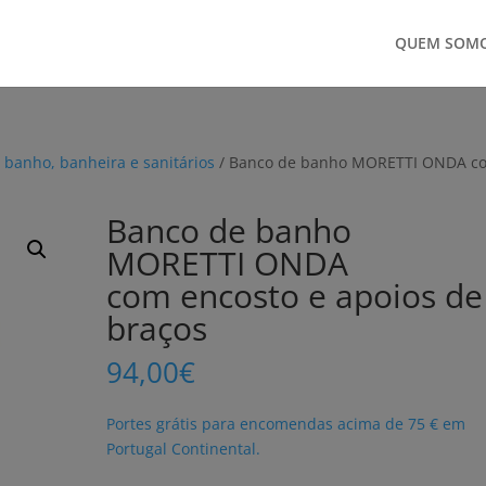
QUEM SOM
 banho, banheira e sanitários
/ Banco de banho MORETTI ONDA c
Banco de banho
MORETTI ONDA
com encosto e apoios de
braços
94,00
€
Portes grátis para encomendas acima de 75 € em
Portugal Continental.