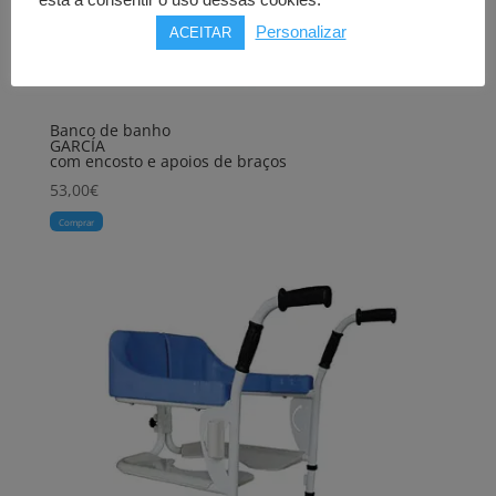
está a consentir o uso dessas cookies.
Personalizar
ACEITAR
Banco de banho
GARCÍA
com encosto e apoios de braços
53,00
€
Comprar