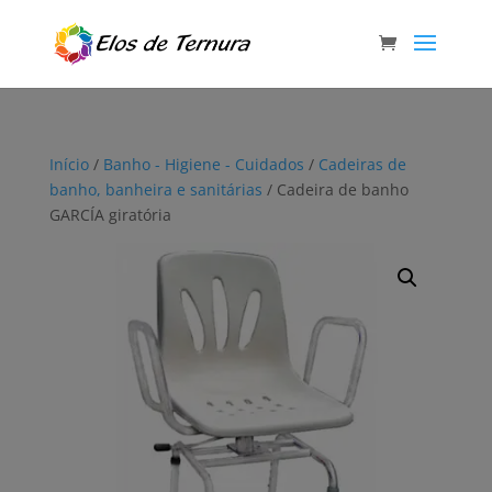
Início
/
Banho - Higiene - Cuidados
/
Cadeiras de
banho, banheira e sanitárias
/ Cadeira de banho
GARCÍA giratória