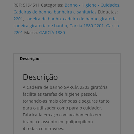
banho
REF:
5194511
Categorias:
Banho - Higiene - Cuidados
,
GARCÍA
Cadeiras de banho, banheira e sanitárias
Etiquetas:
giratória
2201
,
cadeira de banho
,
cadeira de banho giratória
,
cadeira giratória de banho
,
García 1880 2201
,
García
2201
Marca:
GARCÍA 1880
Descrição
Descrição
A Cadeira de banho GARCÍA 2203 giratória
facilita as tarefas de higiene pessoal,
tornando-as mais cómodas e seguras tanto
para o utilizador como para o cuidador.
Fabricada em aço com acabamento em
branco e assento em polipropileno
4 rodas com travões.