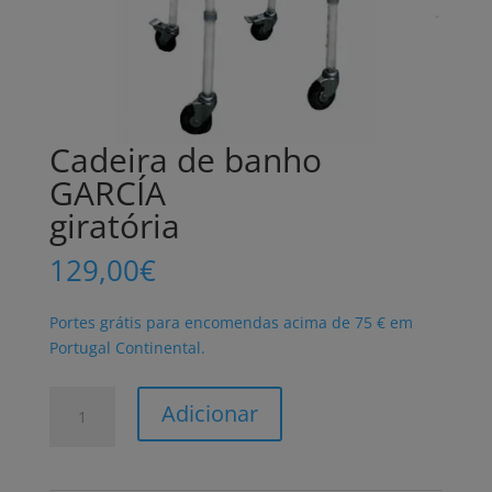
Cadeira de banho
GARCÍA
giratória
129,00
€
Portes grátis para encomendas acima de 75 € em
Portugal Continental.
Quantidade
Adicionar
de
Cadeira
de