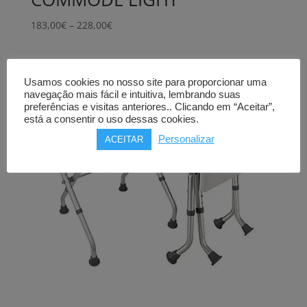
Price
183,00
€
–
228,00
€
range:
183,00€
through
Usamos cookies no nosso site para proporcionar uma
228,00€
navegação mais fácil e intuitiva, lembrando suas
preferências e visitas anteriores.. Clicando em “Aceitar”,
está a consentir o uso dessas cookies.
Personalizar
ACEITAR