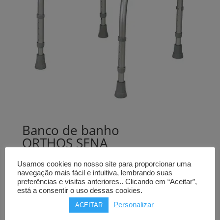
Banco de banho
ORTHOS SENA
assento recortado
Usamos cookies no nosso site para proporcionar uma
navegação mais fácil e intuitiva, lembrando suas
53,00
€
preferências e visitas anteriores.. Clicando em “Aceitar”,
Comprar
está a consentir o uso dessas cookies.
Personalizar
ACEITAR