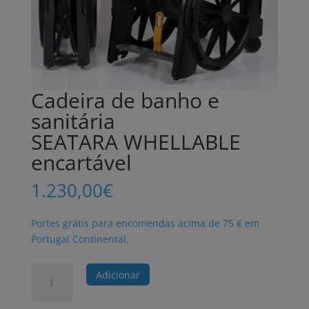
Cadeira de banho e
sanitária
SEATARA WHELLABLE
encartável
1.230,00
€
Portes grátis para encomendas acima de 75 € em
Portugal Continental.
Quantidade
Adicionar
de
Cadeira