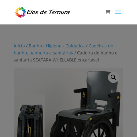
Início
/
Banho - Higiene - Cuidados
/
Cadeiras de
banho, banheira e sanitárias
/ Cadeira de banho e
sanitária SEATARA WHELLABLE encartável