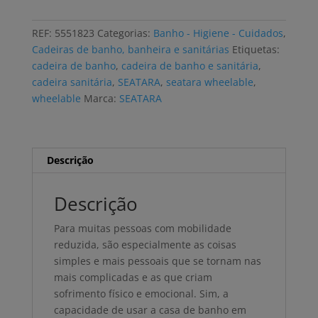
de
banho
REF:
5551823
Categorias:
Banho - Higiene - Cuidados
,
e
Cadeiras de banho, banheira e sanitárias
Etiquetas:
sanitária
cadeira de banho
,
cadeira de banho e sanitária
,
SEATARA
cadeira sanitária
,
SEATARA
,
seatara wheelable
,
WHELLABLE
wheelable
Marca:
SEATARA
encartável
Descrição
Descrição
Para muitas pessoas com mobilidade
reduzida, são especialmente as coisas
simples e mais pessoais que se tornam nas
mais complicadas e as que criam
sofrimento físico e emocional. Sim, a
capacidade de usar a casa de banho em