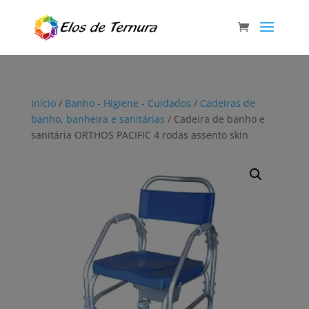
Início
/
Banho - Higiene - Cuidados
/
Cadeiras de
banho, banheira e sanitárias
/ Cadeira de banho e
sanitária ORTHOS PACIFIC 4 rodas assento skin