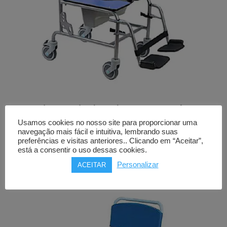
Cadeira de banho e sanitária
ORTHOS ANTARCTIC
Usamos cookies no nosso site para proporcionar uma
até 150kg
navegação mais fácil e intuitiva, lembrando suas
preferências e visitas anteriores.. Clicando em “Aceitar”,
está a consentir o uso dessas cookies.
Price
299,00
€
–
399,00
€
Personalizar
ACEITAR
range:
299,00€
through
399,00€