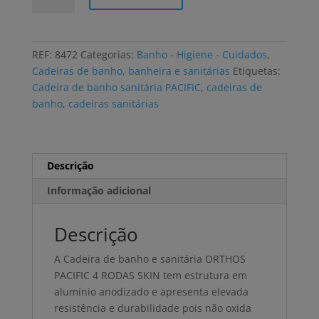
Cadeira
de
banho
REF:
8472
Categorias:
Banho - Higiene - Cuidados
,
e
Cadeiras de banho, banheira e sanitárias
Etiquetas:
sanitária
Cadeira de banho sanitária PACIFIC
,
cadeiras de
ORTHOS
banho
,
cadeiras sanitárias
PACIFIC
4
rodas
assento
Descrição
skin
Informação adicional
Descrição
A Cadeira de banho e sanitária ORTHOS
PACIFIC 4 RODAS SKIN tem estrutura em
alumínio anodizado e apresenta elevada
resistência e durabilidade pois não oxida