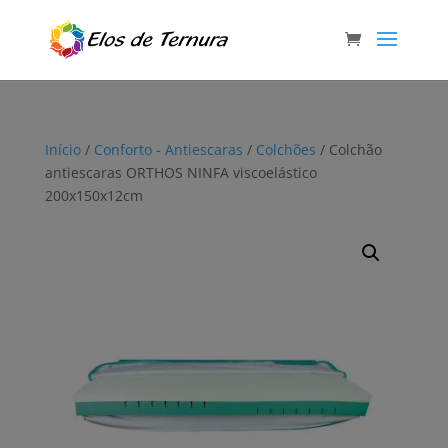
Início
/
Conforto - Antiescaras
/
Colchões
/ Colchão
antiescaras ORTHOS NINFA viscoelástico
200x150x12cm