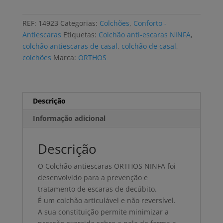
antiescaras
ORTHOS
REF:
14923
Categorias:
Colchões
,
Conforto -
NINFA
Antiescaras
Etiquetas:
Colchão anti-escaras NINFA
,
viscoelástico
colchão antiescaras de casal
,
colchão de casal
,
200x150x12cm
colchões
Marca:
ORTHOS
Descrição
Informação adicional
Descrição
O Colchão antiescaras ORTHOS NINFA foi
desenvolvido para a prevenção e
tratamento de escaras de decúbito.
É um colchão articulável e não reversível.
A sua constituição permite minimizar a