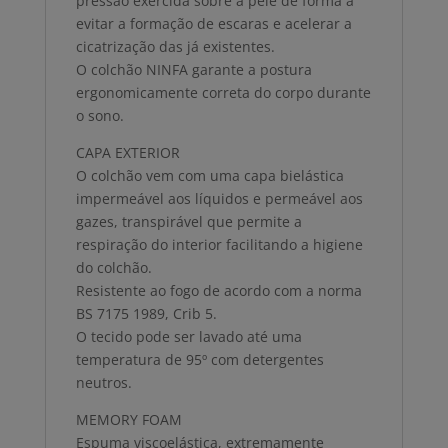
pressão exercida sobre a pele de forma a
evitar a formação de escaras e acelerar a
cicatrização das já existentes.
O colchão NINFA garante a postura
ergonomicamente correta do corpo durante
o sono.
CAPA EXTERIOR
O colchão vem com uma capa bielástica
impermeável aos líquidos e permeável aos
gazes, transpirável que permite a
respiração do interior facilitando a higiene
do colchão.
Resistente ao fogo de acordo com a norma
BS 7175 1989, Crib 5.
O tecido pode ser lavado até uma
temperatura de 95º com detergentes
neutros.
MEMORY FOAM
Espuma viscoelástica, extremamente