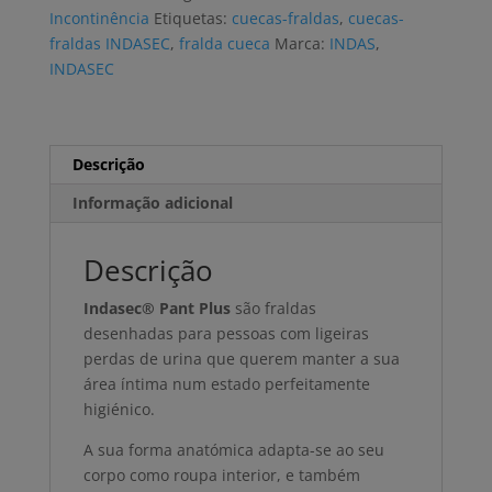
PANT
Incontinência
Etiquetas:
cuecas-fraldas
,
cuecas-
PLUS
fraldas INDASEC
,
fralda cueca
Marca:
INDAS
,
M
INDASEC
(12
uni)
Descrição
Informação adicional
Descrição
Indasec® Pant Plus
são fraldas
desenhadas para pessoas com ligeiras
perdas de urina que querem manter a sua
área íntima num estado perfeitamente
higiénico.
A sua forma anatómica adapta-se ao seu
corpo como roupa interior, e também