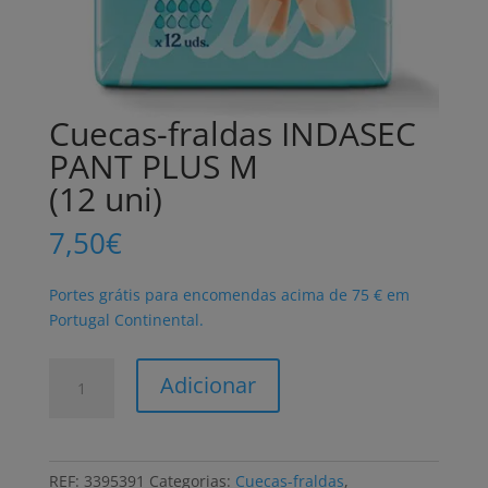
Cuecas-fraldas INDASEC
PANT PLUS M
(12 uni)
7,50
€
Portes grátis para encomendas acima de 75 € em
Portugal Continental.
Quantidade
Adicionar
de
Cuecas-
fraldas
INDASEC
REF:
3395391
Categorias:
Cuecas-fraldas
,