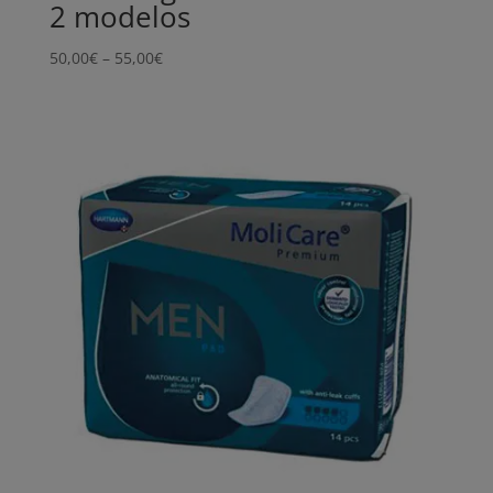
2 modelos
Price
50,00
€
–
55,00
€
range:
50,00€
through
55,00€