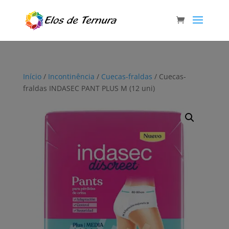
Início
/
Incontinência
/
Cuecas-fraldas
/ Cuecas-
fraldas INDASEC PANT PLUS M (12 uni)