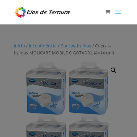
Início
/
Incontinência
/
Cuecas-fraldas
/ Cuecas-
fraldas MOLICARE MOBILE 6 GOTAS XL (4×14 uni)