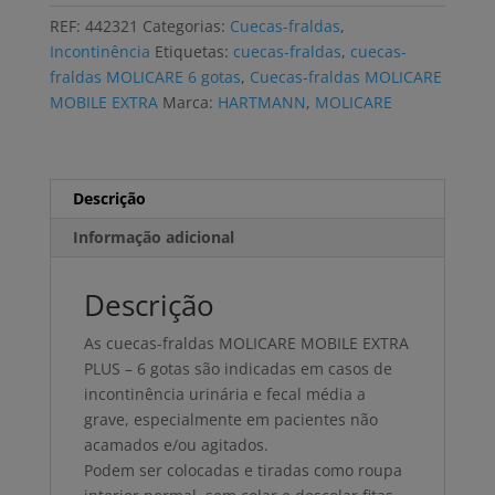
MOLICARE
REF:
442321
Categorias:
Cuecas-fraldas
,
MOBILE
Incontinência
Etiquetas:
cuecas-fraldas
,
cuecas-
6
fraldas MOLICARE 6 gotas
,
Cuecas-fraldas MOLICARE
GOTAS
MOBILE EXTRA
Marca:
HARTMANN
,
MOLICARE
XL
(4x14
uni)
Descrição
Informação adicional
Descrição
As cuecas-fraldas MOLICARE MOBILE EXTRA
PLUS – 6 gotas são indicadas em casos de
incontinência urinária e fecal média a
grave, especialmente em pacientes não
acamados e/ou agitados.
Podem ser colocadas e tiradas como roupa