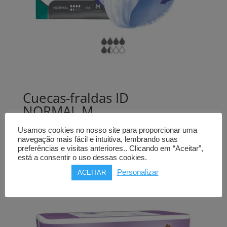
Cuecas-fraldas ID
NORMAL M
(14 uni)
Usamos cookies no nosso site para proporcionar uma
navegação mais fácil e intuitiva, lembrando suas
9,00
€
preferências e visitas anteriores.. Clicando em “Aceitar”,
está a consentir o uso dessas cookies.
Comprar
Personalizar
ACEITAR