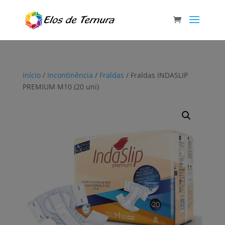
Início
/
Incontinência
/
Fraldas
/ Fraldas INDASLIP
PREMIUM M10 (20 uni)