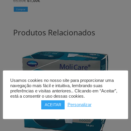
O
O
65,80
€
61,00
€
preço
preço
Comprar
original
atual
era:
é:
65,80€.
61,00€.
Produtos Relacionados
Usamos cookies no nosso site para proporcionar uma
navegação mais fácil e intuitiva, lembrando suas
preferências e visitas anteriores.. Clicando em “Aceitar”,
está a consentir o uso dessas cookies.
Personalizar
ACEITAR