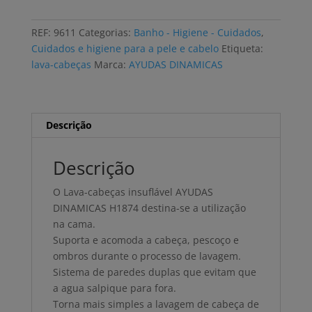
cabeças
AYUDAS
REF:
9611
Categorias:
Banho - Higiene - Cuidados
,
DINAMICAS
Cuidados e higiene para a pele e cabelo
Etiqueta:
insuflável
lava-cabeças
Marca:
AYUDAS DINAMICAS
2
válvulas
Descrição
Descrição
O Lava-cabeças insuflável AYUDAS
DINAMICAS H1874 destina-se a utilização
na cama.
Suporta e acomoda a cabeça, pescoço e
ombros durante o processo de lavagem.
Sistema de paredes duplas que evitam que
a agua salpique para fora.
Torna mais simples a lavagem de cabeça de