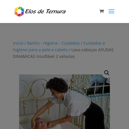
Início
/
Banho - Higiene - Cuidados
/
Cuidados e
higiene para a pele e cabelo
/ Lava-cabeças AYUDAS
DINAMICAS insuflável 2 válvulas