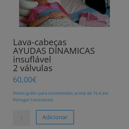
Lava-cabeças
AYUDAS DINAMICAS
insuflável
2 válvulas
60,00
€
Portes grátis para encomendas acima de 75 € em
Portugal Continental.
Quantidade
Adicionar
de
Lava-