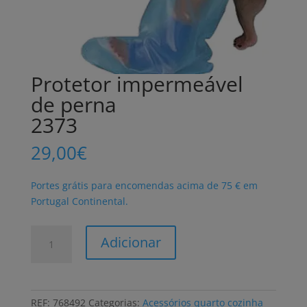
Protetor impermeável
de perna
2373
29,00
€
Portes grátis para encomendas acima de 75 € em
Portugal Continental.
Quantidade
Adicionar
de
Protetor
impermeável
de
REF:
768492
Categorias:
Acessórios quarto cozinha