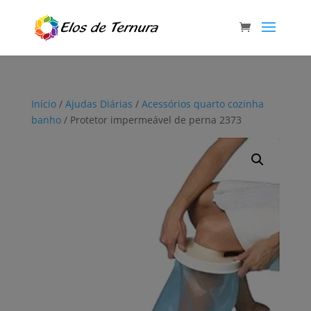
Início
/
Ajudas Diárias
/
Acessórios quarto cozinha
banho
/ Protetor impermeável de perna 2373