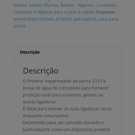
perna
banho
,
Ajudas Diárias
,
Banho - Higiene - Cuidados
,
2373
Cuidados e higiene para a pele e cabelo
Etiquetas:
perna impermeável
,
protetor para perna
,
saco para
perna
Descrição
Descrição
O Protetor impermeável de perna 2373 à
prova de água foi concebido para fornecer
proteção total para curativos, gessos ou
outras ligaduras.
É ideal para manter as suas ligaduras secas
enquanto toma banho.
Desenhado para ser utilizado durante o
banho/duche como um dispositivo protetor