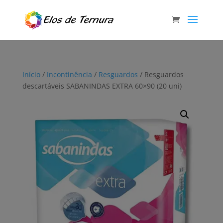
Início
/
Incontinência
/
Resguardos
/ Resguardos
descartáveis SABANINDAS EXTRA 60×90 (20 uni)