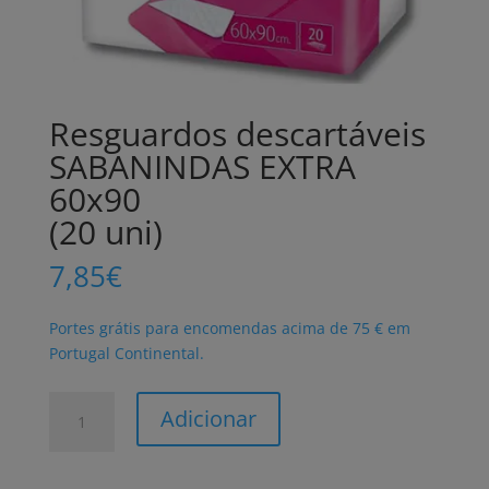
Resguardos descartáveis
SABANINDAS EXTRA
60x90
(20 uni)
7,85
€
Portes grátis para encomendas acima de 75 € em
Portugal Continental.
Quantidade
Adicionar
de
Resguardos
descartáveis