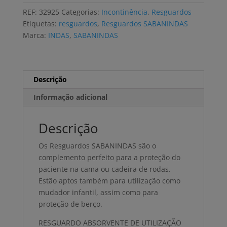
SABANINDAS
REF:
32925
Categorias:
Incontinência
,
Resguardos
EXTRA
Etiquetas:
resguardos
,
Resguardos SABANINDAS
60x90
Marca:
INDAS
,
SABANINDAS
(20
uni)
Descrição
Informação adicional
Descrição
Os Resguardos SABANINDAS são o
complemento perfeito para a proteção do
paciente na cama ou cadeira de rodas.
Estão aptos também para utilização como
mudador infantil, assim como para
proteção de berço.
RESGUARDO ABSORVENTE DE UTILIZAÇÃO